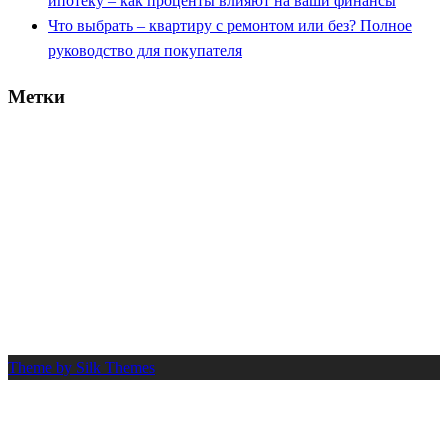
ипотеку – как проценты влияют на ваши финансы
Что выбрать – квартиру с ремонтом или без? Полное
руководство для покупателя
Метки
вычет
банк
деньги
документы
2025
возврат
выбор
взнос
выплата
договор
ипотека
долг
дом
жилье
заем
капитал
калькулятор
квартира
кредит
налог
платеж
льгота
новостройка
нюансы
одобрение
ремонт
сбер
проценты
риск
покупка
процент
расчет
работа
руководство
советы
совет
срок
стоимость
сумма
сбербанк
семья
село
супруги
шаги
труд
Theme by Silk Themes