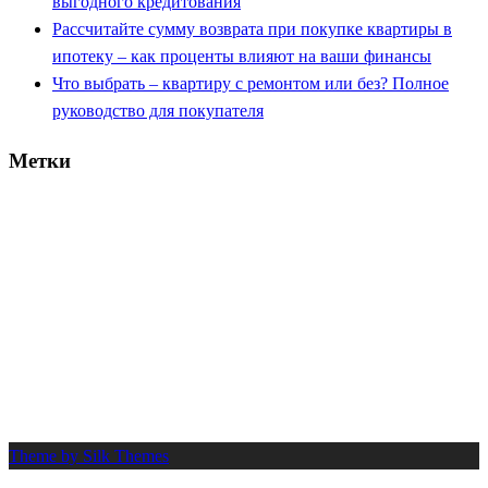
выгодного кредитования
Рассчитайте сумму возврата при покупке квартиры в
ипотеку – как проценты влияют на ваши финансы
Что выбрать – квартиру с ремонтом или без? Полное
руководство для покупателя
Метки
вычет
банк
деньги
документы
2025
возврат
выбор
взнос
выплата
договор
ипотека
долг
дом
жилье
заем
капитал
калькулятор
квартира
кредит
налог
платеж
льгота
новостройка
нюансы
одобрение
ремонт
сбер
проценты
риск
покупка
процент
расчет
работа
руководство
советы
совет
срок
стоимость
сумма
сбербанк
семья
село
супруги
шаги
труд
Theme by Silk Themes