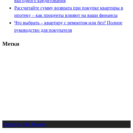
выгодного кредитования
Рассчитайте сумму возврата при покупке квартиры в
ипотеку – как проценты влияют на ваши финансы
Что выбрать – квартиру с ремонтом или без? Полное
руководство для покупателя
Метки
вычет
банк
деньги
документы
2025
возврат
выбор
взнос
выплата
договор
ипотека
долг
дом
жилье
заем
капитал
калькулятор
квартира
кредит
налог
платеж
льгота
новостройка
нюансы
одобрение
ремонт
сбер
проценты
риск
покупка
процент
расчет
работа
руководство
советы
совет
срок
стоимость
сумма
сбербанк
семья
село
супруги
шаги
труд
Theme by Silk Themes