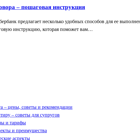
говора – пошаговая инструкция
Сбербанк предлагает несколько удобных способов для ее выполн
шаговую инструкцию, которая поможет вам…
та – цены, советы и рекомендации
тиру – советы для супругов
оды и тарифы
пекты и преимущества
еские аспекты