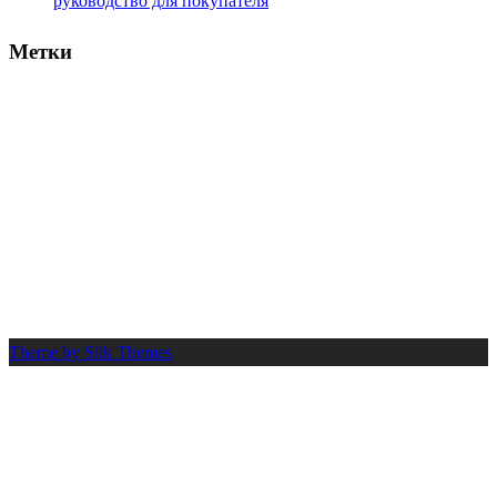
руководство для покупателя
Метки
вычет
банк
деньги
документы
2025
возврат
выбор
взнос
выплата
договор
ипотека
долг
дом
жилье
заем
капитал
калькулятор
квартира
кредит
налог
платеж
льгота
новостройка
нюансы
одобрение
ремонт
сбер
проценты
риск
покупка
процент
расчет
работа
руководство
советы
совет
срок
стоимость
сумма
сбербанк
семья
село
супруги
шаги
труд
Theme by Silk Themes