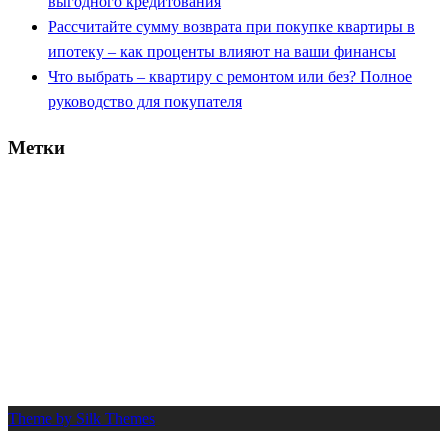
выгодного кредитования
Рассчитайте сумму возврата при покупке квартиры в
ипотеку – как проценты влияют на ваши финансы
Что выбрать – квартиру с ремонтом или без? Полное
руководство для покупателя
Метки
вычет
банк
деньги
документы
2025
возврат
выбор
взнос
выплата
договор
ипотека
долг
дом
жилье
заем
капитал
калькулятор
квартира
кредит
налог
платеж
льгота
новостройка
нюансы
одобрение
ремонт
сбер
проценты
риск
покупка
процент
расчет
работа
руководство
советы
совет
срок
стоимость
сумма
сбербанк
семья
село
супруги
шаги
труд
Theme by Silk Themes