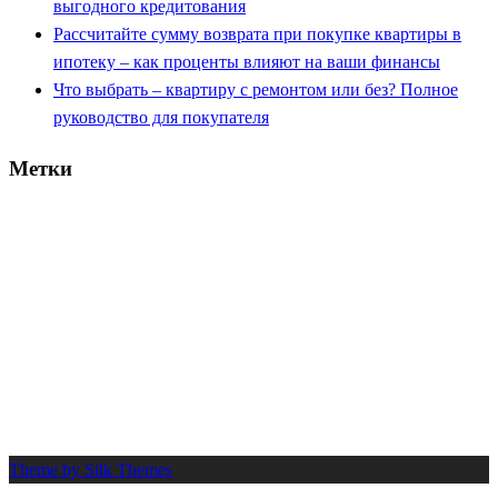
выгодного кредитования
Рассчитайте сумму возврата при покупке квартиры в
ипотеку – как проценты влияют на ваши финансы
Что выбрать – квартиру с ремонтом или без? Полное
руководство для покупателя
Метки
вычет
банк
деньги
документы
2025
возврат
выбор
взнос
выплата
договор
ипотека
долг
дом
жилье
заем
капитал
калькулятор
квартира
кредит
налог
платеж
льгота
новостройка
нюансы
одобрение
ремонт
сбер
проценты
риск
покупка
процент
расчет
работа
руководство
советы
совет
срок
стоимость
сумма
сбербанк
семья
село
супруги
шаги
труд
Theme by Silk Themes