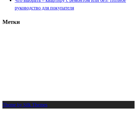
Что выбрать – квартиру с ремонтом или без? Полное
руководство для покупателя
Метки
вычет
банк
деньги
документы
2025
возврат
выбор
взнос
выплата
договор
ипотека
долг
дом
жилье
заем
капитал
калькулятор
квартира
кредит
налог
платеж
льгота
новостройка
нюансы
одобрение
ремонт
сбер
проценты
риск
покупка
процент
расчет
работа
руководство
советы
совет
срок
стоимость
сумма
сбербанк
семья
село
супруги
шаги
труд
Theme by Silk Themes